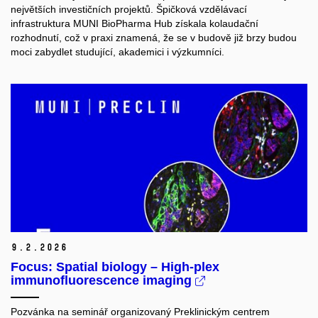
největších investičních projektů. Špičková vzdělávací
infrastruktura MUNI BioPharma Hub získala kolaudační
rozhodnutí, což v praxi znamená, že se v budově již brzy budou
moci zabydlet studující, akademici i výzkumníci.
9.
2.
2026
Focus: Spatial biology – High-plex
immunofluorescence imaging
Pozvánka na seminář organizovaný Preklinickým centrem