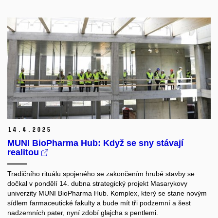
14.
4.
2025
MUNI BioPharma Hub: Když se sny stávají
realitou
Tradičního rituálu spojeného se zakončením hrubé stavby se
dočkal v pondělí 14. dubna strategický projekt Masarykovy
univerzity MUNI BioPharma Hub. Komplex, který se stane novým
sídlem farmaceutické fakulty a bude mít tři podzemní a šest
nadzemních pater, nyní zdobí glajcha s pentlemi.