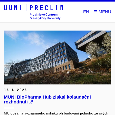
EN
16.
6.
2026
MUNI BioPharma Hub získal kolaudační
rozhodnutí
MU dosáhla významného milníku při budování jednoho ze svých